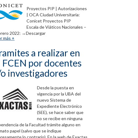
Proyectos PIP | Autorizaciones
| OCA Ciudad Universitaria:
Conicet Proyectos PIP
Escala de Viáticos Nacionales –
brero 2022: →Descargar
r más +
ramites a realizar en
a FCEN por docentes
/o investigadores
Desde la puesta en
vigencia por la UBA del
nuevo Sistema de
Expediente Electrónico
(SEE), se hace saber que
no se recibe en ninguna
endencia de la Facultad trámite alguno en
mato papel (salvo que se indique
resamente lo contrario). En la web de Exactas