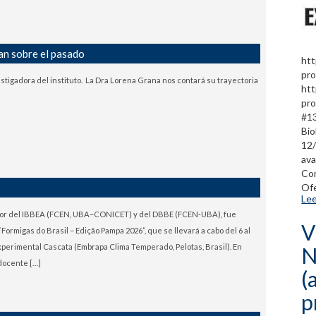
an sobre el pasado
htt
pro
tigadora del instituto. La Dra Lorena Grana nos contará su trayectoria
htt
pro
#13
Bio
12/
ava
Com
Ofe
Lee
igador del IBBEA (FCEN, UBA–CONICET) y del DBBE (FCEN-UBA), fue
V
 “Formigas do Brasil – Edição Pampa 2026”, que se llevará a cabo del 6 al
xperimental Cascata (Embrapa Clima Temperado, Pelotas, Brasil). En
N
 docente […]
(
p