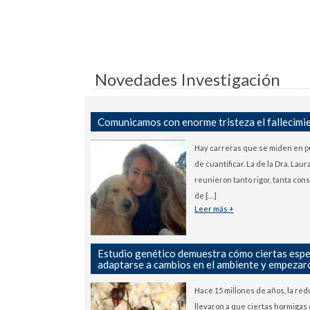
Novedades Investigación
Comunicamos con enorme tristeza el fallecimi
Hay carreras que se miden en pub
de cuantificar. La de la Dra. Lau
reunieron tanto rigor, tanta con
de […]
Leer más +
Estudio genético demuestra cómo ciertas esp
adaptarse a cambios en el ambiente y empezar
Hace 15 millones de años, la re
llevaron a que ciertas hormigas