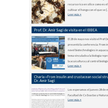
recurso rico en sílice como es el
cultivar el hongo con el que se [
Leer más +
Prof. Dr. Amir Sagi de visita en el IBBEA
El 28 de mayo nos visitó el Prof 
presentó la conferencia: From in
novel biotechnologies in aquacu
tema vinculado a la biología rep
la acuicultura y al control biológi
Leer más +
Charla «From insulin and crustacean social str
Dr. Amir Sagi
Los esperamos el jueves 28 de ma
Facultad de Cs Exactas y Natur
Leer más +