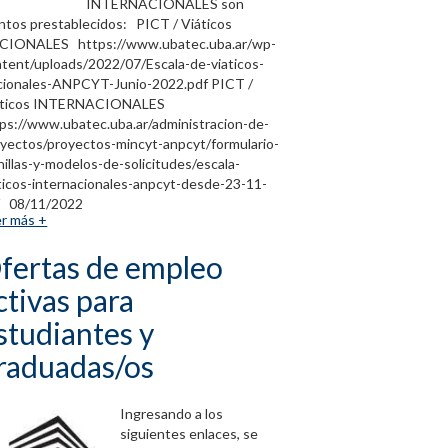
INTERNACIONALES son
tos prestablecidos: PICT / Viáticos
CIONALES https://www.ubatec.uba.ar/wp-
tent/uploads/2022/07/Escala-de-viaticos-
cionales-ANPCYT-Junio-2022.pdf PICT /
áticos INTERNACIONALES
ps://www.ubatec.uba.ar/administracion-de-
yectos/proyectos-mincyt-anpcyt/formulario-
nillas-y-modelos-de-solicitudes/escala-
ticos-internacionales-anpcyt-desde-23-11-
/ 08/11/2022
r más +
fertas de empleo
ctivas para
studiantes y
raduadas/os
Ingresando a los
siguientes enlaces, se