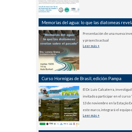
Memorias del agua: lo que las diatomeas revel
Presentación de una nueva inves
y proyecto actual
Leer más +
Curso Hormigas de Brasil, edición Pampa
El Dr. Luis Calcaterra, invest
invitado a participar en el curso
13 de noviembre en la Estação E
este marco, integrará el equipo
Leer más +