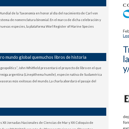
 Mundial de la Taxonomía en honor al día del nacimiento de Carl von
sistema de nomenclatura binomial. En el marco de dicha celebración y
 nuevas especies, la plataforma Worl Register of Marine Species
Fe
Lee
T
l
o mundo global quemuchos libros de historia
y
geopolitics”, John Whitfield presentará el proyecto de libro en el que
 hormiga argentina (Linepithema humile), especie nativa de Sudamérica
nvasoras más exitosas del mundo. La charla abordará el pasaje del
dep
for
s XII Jornadas Nacionales de Ciencias de Mar y XX Coloquio de
exp