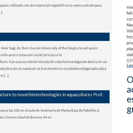
 pasto, utilizado con otro material vegetal fresco como sustrato para
mon
…]
NA
con
Na
Vi
htt
pro
pla
Dr Amir Sagi. de Ben-Gurion University of the Negev, Israel quien
via
sulin and crustacean social structure to
17
lture. Fue una excelente mirada de como la investigación básica en un
Lee
roductiva de un camarón se transformó en una biotecnología aplicada a
co. […]
O
a
ucture to novel biotechnologies in aquaculture» Prof.
e
g
yo a las 12h en el aula de Seminario de Planta Baja de Pabellón 2.
ales-Universidad de Buenos Aires