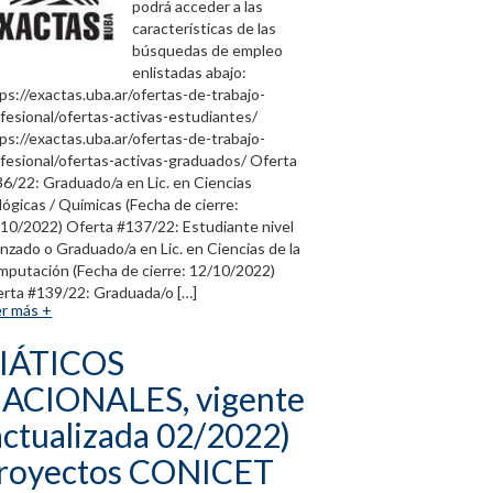
podrá acceder a las
características de las
búsquedas de empleo
enlistadas abajo:
ps://exactas.uba.ar/ofertas-de-trabajo-
fesional/ofertas-activas-estudiantes/
ps://exactas.uba.ar/ofertas-de-trabajo-
fesional/ofertas-activas-graduados/ Oferta
6/22: Graduado/a en Lic. en Ciencias
lógicas / Químicas (Fecha de cierre:
10/2022) Oferta #137/22: Estudiante nivel
nzado o Graduado/a en Lic. en Ciencias de la
putación (Fecha de cierre: 12/10/2022)
rta #139/22: Graduada/o […]
r más +
IÁTICOS
ACIONALES, vigente
actualizada 02/2022)
royectos CONICET