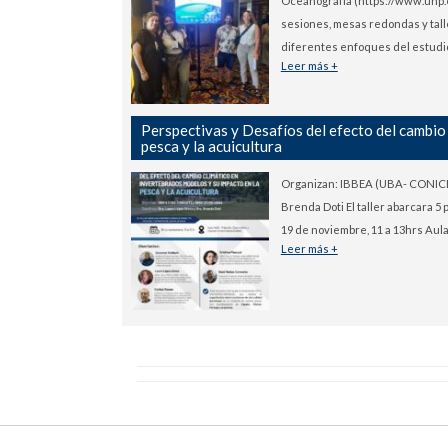
Oceanografía (https://www.unp.
sesiones, mesas redondas y tall
diferentes enfoques del estudio
Leer más +
Perspectivas y Desafíos del efecto del cambio
pesca y la acuicultura
Organizan: IBBEA (UBA- CONICET
Brenda Doti El taller abarcara 5
19 de noviembre, 11 a 13hrs Aula
Leer más +