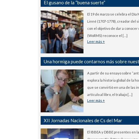
El gusano de la “buena suerte”
El 19 de marzo se celebra el Día
Linné (1707-1778), creador del 
con el objetivo de dar a conocer
(WoRMS) reconoce el […]
Leer más +
Una hormiga puede contarnos más sobre nuestr
A partir de su ensayo sobre “ant 
explora la historia global de la
que se convirtió en una de las i
artículo al libro, el trabajo […]
Leer más +
XII Jornadas Nacionales de Cs del Mar
El IBBEA y DBBE presentes en la