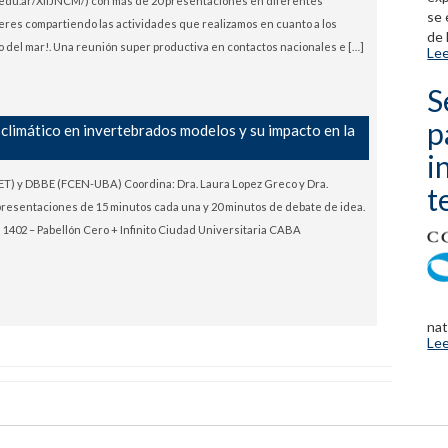
edu.ar/XIIJNCM/) con más de 20 presentaciones en diferentes
se 
eres compartiendo las actividades que realizamos en cuanto a los
de 
 del mar!. Una reunión super productiva en contactos nacionales e […]
Lee
S
p
 climático en invertebrados modelos y su impacto en la
i
) y DBBE (FCEN-UBA) Coordina: Dra. Laura Lopez Greco y Dra.
t
 presentaciones de 15 minutos cada una y 20 minutos de debate de idea.
 1402 – Pabellón Cero + Infinito Ciudad Universitaria CABA
nat
Lee