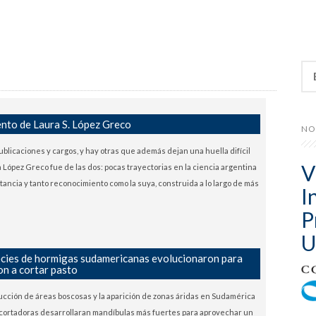
Bus
ento de Laura S. López Greco
NO
licaciones y cargos, y hay otras que además dejan una huella difícil
V
ra López Greco fue de las dos: pocas trayectorias en la ciencia argentina
stancia y tanto reconocimiento como la suya, construida a lo largo de más
I
P
U
ecies de hormigas sudamericanas evolucionaron para
on a cortar pasto
ducción de áreas boscosas y la aparición de zonas áridas en Sudamérica
 cortadoras desarrollaran mandíbulas más fuertes para aprovechar un