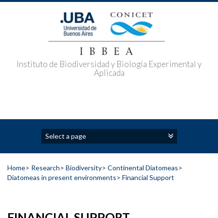
Skip
to
content
Instituto de Biodiversidad y Biología Experimental y
Aplicada
Home
>
Research
>
Biodiversity
>
Continental Diatomeas
>
Diatomeas in present environments
>
Financial Support
FINANCIAL SUPPORT