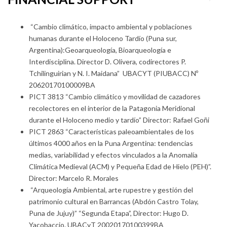
“Cambio climático, impacto ambiental y poblaciones
humanas durante el Holoceno Tardío (Puna sur,
Argentina):Geoarqueología, Bioarqueología e
Interdisciplina. Director D. Olivera, codirectores P.
Tchilinguirian y N. I. Maidana” UBACYT (PIUBACC) Nº
20620170100009BA
PICT 3813 “Cambio climático y movilidad de cazadores
recolectores en el interior de la Patagonia Meridional
durante el Holoceno medio y tardío” Director: Rafael Goñi
PICT 2863 “Características paleoambientales de los
últimos 4000 años en la Puna Argentina: tendencias
medias, variabilidad y efectos vinculados a la Anomalía
Climática Medieval (ACM) y Pequeña Edad de Hielo (PEH)”.
Director: Marcelo R. Morales
“Arqueología Ambiental, arte rupestre y gestión del
patrimonio cultural en Barrancas (Abdón Castro Tolay,
Puna de Jujuy)” “Segunda Etapa”, Director: Hugo D.
Yacobaccio. UBACyT 20020170100399BA