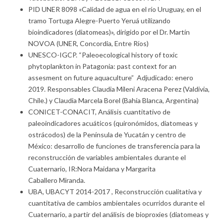
PID UNER 8098 «Calidad de agua en el río Uruguay, en el
tramo Tortuga Alegre-Puerto Yeruá utilizando
bioindicadores (diatomeas)», dirigido por el Dr. Martín
NOVOA (UNER, Concordia, Entre Ríos)
UNESCO-IGCP. “Paleoecological history of toxic
phytoplankton in Patagonia: past context for an
assesment on future aquaculture” Adjudicado: enero
2019. Responsables Claudia Mileni Aracena Perez (Valdivia,
Chile.) y Claudia Marcela Borel (Bahía Blanca, Argentina)
CONICET-CONACIT, Análisis cuantitativo de
paleoindicadores acuáticos (quironómidos, diatomeas y
ostrácodos) de la Península de Yucatán y centro de
México: desarrollo de funciones de transferencia para la
reconstrucción de variables ambientales durante el
Cuaternario, IR:Nora Maidana y Margarita
Caballero Miranda.
UBA, UBACYT 2014-2017 , Reconstrucción cualitativa y
cuantitativa de cambios ambientales ocurridos durante el
Cuaternario, a partir del análisis de bioproxies (diatomeas y