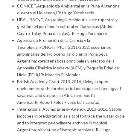
CONICET,Arqueología Ambiental en la Puna Argentina
durante el Holoceno,IR: Hugo Yacobaccio
UBA UBACyT, Arqueología Ambiental, arte rupestre y
gestión del patrimonio cultural en Barrancas (Abdón
Castro Tolay, Puna de Jujuy),IR: Hugo Yacobaccio
Agencia de Promoción de la Ciencia y la
Tecnología, FONCyT PICT 2011-2352, Escenarios
ambientales del Holoceno Tardío en la Puna Seca
Argentina: características principales y efectos de la
Anomalía Climática Medieval (ACM) y Pequeña Edad de
Hielo (PEH),IR: Marcelo R. Morales.
British Academy Grant,2013-2016, Living in open
environments: the prehistoric landscape archaeology of
savannas and steppes in Africa and South
America,IR: Robert Foley – José Luis Lanata.
International Atomic Energy Agency, 2013-2016, Stable
isotopes in precipitation as a tool to trace the water cycle
and to interpret paleoclimate archives in tropical
Argentina. Validation of isotopic archives,IR: Hugo