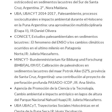
ostrácodos) en sedimentos lacustres del Sur de Santa
Cruz, Argentina. 2ª , Nora Maidana.
UBA, UBACYT 2014-2017 , Paleoambiente, procesos
socioculturales e impacto ambiental durante el Holoceno
en la Puna Argentina: una aproximación multidisciplinaria
(Etapa II), IR:Daniel Olivera
CONICET, Estudios paleoambientales en sedimentos
lacustres : El fenomeno del ENSO y los cambios climáticos
ocurridos en el ultimo milenio en Patagonia
Norte,IR: Julieta Massaferro.
MINCYT- Bundenministerium für Bildung und Forschung
(BMBF)AL/09/07, Calibración de paleoíndices en
sedimentos lacustres del maar Potrok Aike (52ºS, provincia
de Santa Cruz, Argentina): una contribución al proyecto de
perforación profunda PASADO-ICDP ,IR: Ana Sinito.
Agencia de Promoción de la Ciencia y la Tecnología,
Cambio ambiental e impacto antrópico en lagos de altura
del Parque Nacional Nahuel Huapi,IR: Julieta Massaferro.
UBA UBACyT, Trayectorias Sociales Holocénicas en el
Oeste de la Puna Seca,IR: Hugo Yacobaccio.