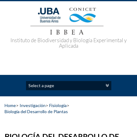
Skip
to
content
Instituto de Biodiversidad y Biología Experimental y
Aplicada
Home
>
Investigación
>
Fisiología
>
Biología del Desarrollo de Plantas
BIOLOGÍA DEL DESARROLLO DE