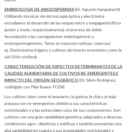
EMBRIOLOGÍA DE ANGIOSPERMAS
(Dr. Agustín Sanguinetti)
Utilizando técnicas de microscopía óptica y electrónica
estudiamos el desarrollo de las etapas micro y megagamitofítica
(polen y óvulo, respectivamente), el proceso de doble
fecundación y las consiguientes embriogénesis y
endospermogénesis. Tanto en especies nativas, como por
ej.
Desfontainia fulgens
, y cultivos de interés económico como la
vid (
Vitis vinifera
).
CARACTERIZACIÓN DE ASPECTOS DETERMINANTES DE LA
CALIDAD ALIMENTARIA DE CULTIVOS RE-EMERGENTES E
IMPACTO DEL ORIGEN GEOGRÁFICO
(Dr. Silvio Rodríguez,
codirigido con Pilar Buera- FCEN)
Los cultivos tales como el amaranto, la quinoa, la chía y el maíz
púrpura son re-emergentes debido a sus características
nutricionales y a las potenciales usos de sus componentes. Son
cultivos con una gran variabilidad genética, adaptados a diversas
condiciones agro- climáticas y edáficas y también presentan una
alta variabilidad en cuanto a sus propiedades nutricionales y